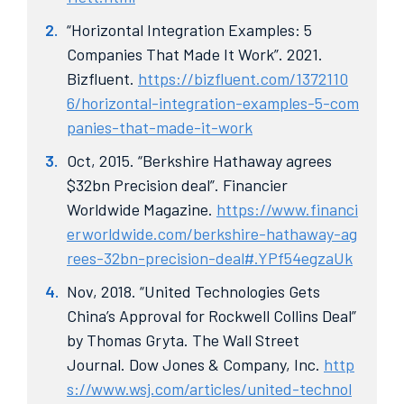
“Horizontal Integration Examples: 5
Companies That Made It Work”. 2021.
Bizfluent.
https://bizfluent.com/1372110
6/horizontal-integration-examples-5-com
panies-that-made-it-work
Oct, 2015. “Berkshire Hathaway agrees
$32bn Precision deal”. Financier
Worldwide Magazine.
https://www.financi
erworldwide.com/berkshire-hathaway-ag
rees-32bn-precision-deal#.YPf54egzaUk
Nov, 2018. “United Technologies Gets
China’s Approval for Rockwell Collins Deal”
by Thomas Gryta. The Wall Street
Journal. Dow Jones & Company, Inc.
http
s://www.wsj.com/articles/united-technol