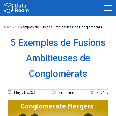
Main
>
5 Exemples de Fusions Ambitieuses de Conglomérats
5 Exemples de Fusions
Ambitieuses de
Conglomérats
English
Español
Português
Dansk
Svenska
Čeština
한국어
Deutsch
May 31, 2023
7 min lire
4184lit
Italiano
Nederlands