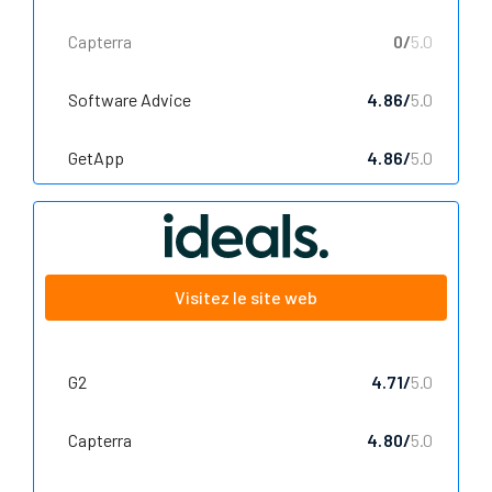
Capterra
0/
5.0
Software Advice
4.86/
5.0
GetApp
4.86/
5.0
Visitez le site web
G2
4.71/
5.0
Capterra
4.80/
5.0