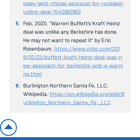
ogies-gets-chinas-approval-for-rockwell-
collins-deal-1542982952
Feb, 2020. “Warren Buffett’s Kraft Heinz
deal was unlike any Berkshire has done.
He may not want to repeat it” by Eric
Rosenbaum.
https://www.cnbc.com/201
9/02/22/buffett-kraft-heinz-deal-was-n
ew-approach-for-berkshire-and-a-warni
ng.html
Burlington Northern Santa Fe, LLC.
Wikipedia.
https://en.wikipedia.org/wiki/B
urlington_Northern_Santa_Fe,_LLC